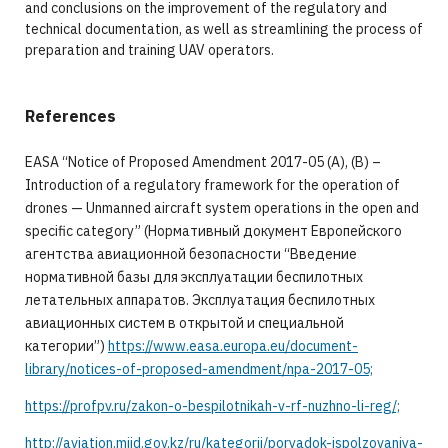
and conclusions on the improvement of the regulatory and
technical documentation, as well as streamlining the process of
preparation and training UAV operators.
References
EASA “Notice of Proposed Amendment 2017-05 (A), (B) –
Introduction of a regulatory framework for the operation of
drones — Unmanned aircraft system operations in the open and
specific category” (Нормативный документ Европейского
агентства авиационной безопасности “Введение
нормативной базы для эксплуатации беспилотных
летательных аппаратов. Эксплуатация беспилотных
авиационных систем в открытой и специальной
категории”)
https://www.easa.europa.eu/document-
library/notices-of-proposed-amendment/npa-2017-05;
https://profpv.ru/zakon-o-bespilotnikah-v-rf-nuzhno-li-reg/;
http://aviation.miid.gov.kz/ru/kategorii/poryadok-ispolzovaniya-